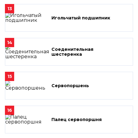
13
Игольчатый подшипник
14
Соеденительная
шестеренка
15
Сервопоршень
16
Палец сервопоршня