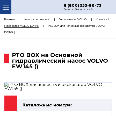
8 (800) 555-86-73
Звонок бесплатный
О НАС
Главная
Каталог запчастей
Экскаваторы VOLVO
Колесный
экскаватор VOLVO EW145
PTO BOX для колесный экскаватор VOLVO
КАТАЛОГ ЗАПЧАСТЕЙ
EW145 ()
РЕМОНТ
ДОСТАВКА
PTO BOX на Основной
ЦЕНЫ
гидравлический насос VOLVO
EW145 ()
КОНТАКТЫ
Каталожные номера: