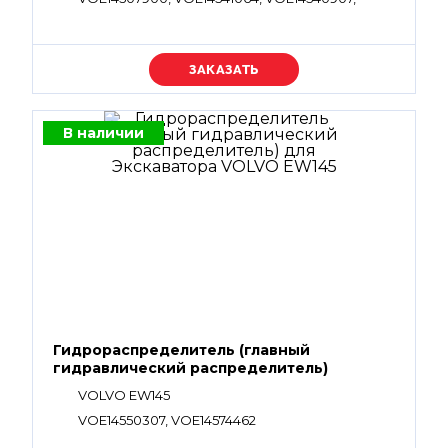
VOE14559150
Уточняйте цену
В наличии
Гидрораспределитель (главный
гидравлический распределитель)
VOLVO EW145
VOE14550307, VOE14574462