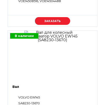
VOE14508516, VOE14504488
Уточняйте цену
В наличии
Вал
VOLVO EW145
SA8230-13670