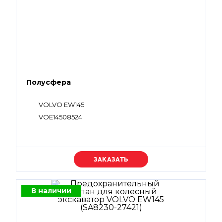
Полусфера
VOLVO EW145
VOE14508524
Уточняйте цену
В наличии