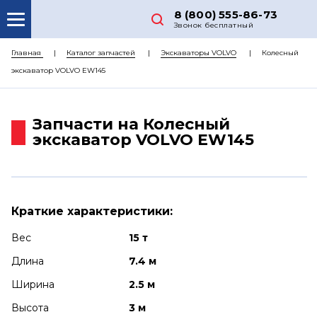
8 (800) 555-86-73
Звонок бесплатный
О НАС
Главная
Каталог запчастей
Экскаваторы VOLVO
Колесный
экскаватор VOLVO EW145
КАТАЛОГ ЗАПЧАСТЕЙ
РЕМОНТ
Запчасти на Колесный
ДОСТАВКА
экскаватор VOLVO EW145
ЦЕНЫ
КОНТАКТЫ
Краткие характеристики:
Вес
15 т
Длина
7.4 м
Ширина
2.5 м
Высота
3 м