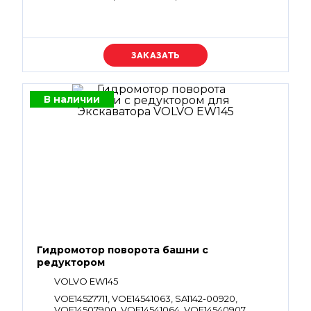
Уточняйте цену
В наличии
Гидромотор поворота башни с
редуктором
VOLVO EW145
VOE14527711, VOE14541063, SA1142-00920,
VOE14507900, VOE14541064, VOE14540907,