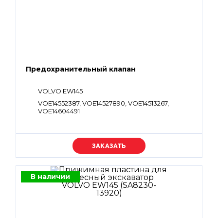
Предохранительный клапан
VOLVO EW145
VOE14552387, VOE14527890, VOE14513267,
VOE14604491
Уточняйте цену
В наличии