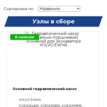
Сортировка по:
Узлы в сборе
В наличии
Основной гидравлический насос
VOLVO EW145
VOE14524652, VOE14531852, VOE14531859