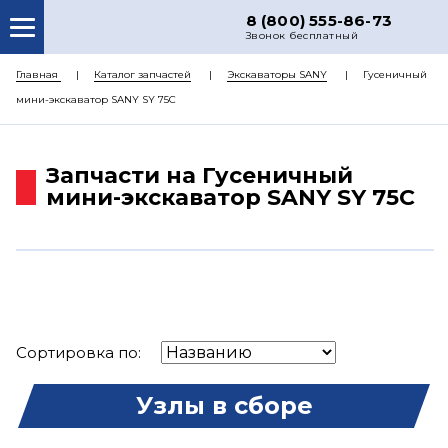
8 (800) 555-86-73
Звонок бесплатный
О НАС
Главная
Каталог запчастей
Экскаваторы SANY
Гусеничный
мини-экскаватор SANY SY 75C
КАТАЛОГ ЗАПЧАСТЕЙ
РЕМОНТ
Запчасти на Гусеничный
ДОСТАВКА
мини-экскаватор SANY SY 75C
ЦЕНЫ
КОНТАКТЫ
Сортировка по:
Узлы в сборе