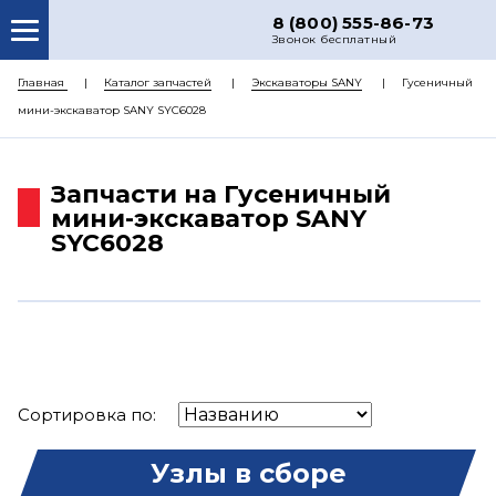
8 (800) 555-86-73
Звонок бесплатный
О НАС
Главная
Каталог запчастей
Экскаваторы SANY
Гусеничный
мини-экскаватор SANY SYC6028
КАТАЛОГ ЗАПЧАСТЕЙ
РЕМОНТ
Запчасти на Гусеничный
ДОСТАВКА
мини-экскаватор SANY
SYC6028
ЦЕНЫ
КОНТАКТЫ
Сортировка по:
Узлы в сборе