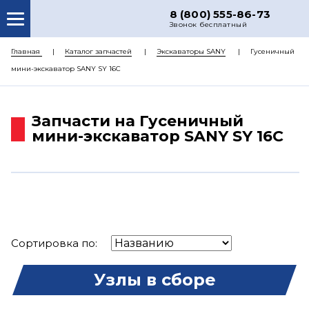
8 (800) 555-86-73
Звонок бесплатный
О НАС
Главная
Каталог запчастей
Экскаваторы SANY
Гусеничный
мини-экскаватор SANY SY 16C
КАТАЛОГ ЗАПЧАСТЕЙ
РЕМОНТ
Запчасти на Гусеничный
ДОСТАВКА
мини-экскаватор SANY SY 16C
ЦЕНЫ
КОНТАКТЫ
Сортировка по:
Узлы в сборе