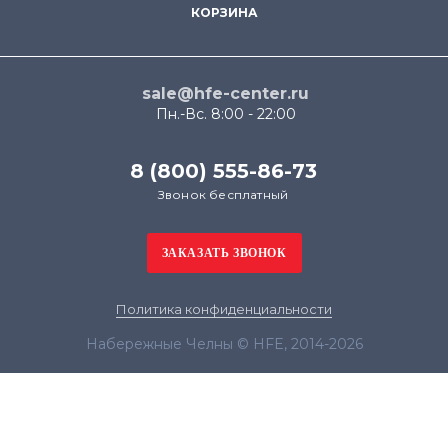
КОРЗИНА
sale@hfe-center.ru
Пн.-Вс. 8:00 - 22:00
8 (800) 555-86-73
Звонок бесплатный
Политика конфиденциальности
Набережные Челны © HFE, 2014-2026
Продолжая использовать наш сайт, вы даёте
согласие на обработку файлов cookie в целях
функционирования сайта и сбора статистики в
соответствии с
политикой конфиденциальности