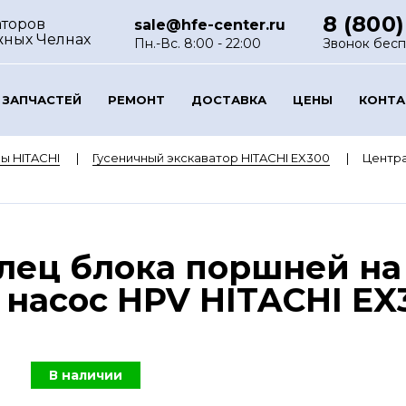
8 (800)
аторов
sale@hfe-center.ru
жных Челнах
Пн.-Вс. 8:00 - 22:00
Звонок бес
 ЗАПЧАСТЕЙ
РЕМОНТ
ДОСТАВКА
ЦЕНЫ
КОНТ
ы HITACHI
Гусеничный экскаватор HITACHI EX300
Центра
лец блока поршней на
насос HPV HITACHI EX3
В наличии