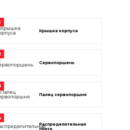
1
Крышка корпуса
2
Сервопоршень
3
Палец сервопоршня
4
Распределительная
плита