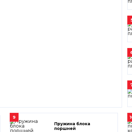
9
1
Пружина блока
поршней