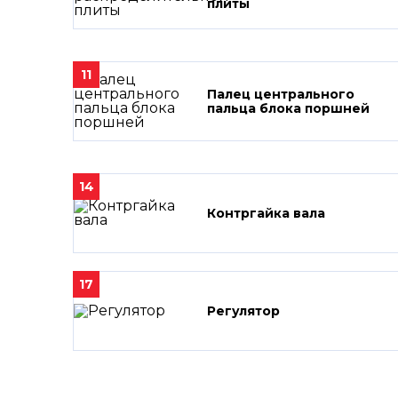
плиты
11
Палец центрального
пальца блока поршней
14
Контргайка вала
17
Регулятор