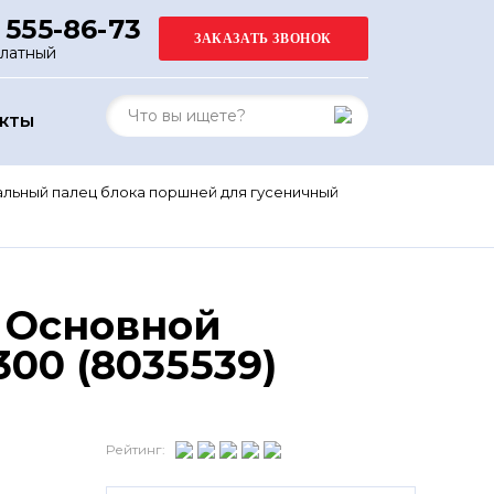
 555-86-73
платный
АКТЫ
льный палец блока поршней для гусеничный
 Основной
00 (8035539)
Рейтинг: