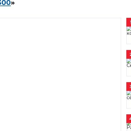
300
»