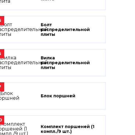
5
Болт
распределительной
плиты
6
Вилка
распределительной
плиты
7
Блок поршней
0
Комплект поршеней (1
компл./9 шт.)