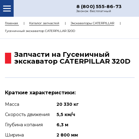
8 (800) 555-86-73
Звонок бесплатный
О НАС
Главная
Каталог запчастей
Экскаваторы CATERPILLAR
Гусеничный экскаватор CATERPILLAR 320D
КАТАЛОГ ЗАПЧАСТЕЙ
РЕМОНТ
Запчасти на Гусеничный
ДОСТАВКА
экскаватор CATERPILLAR 320D
ЦЕНЫ
КОНТАКТЫ
Краткие характеристики:
Масса
20 330 кг
Скорость движения
5,5 км/ч
Глубина копания
6,3 м
Ширина
2 800 мм