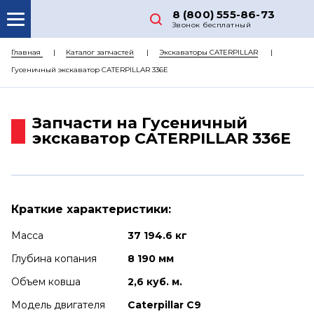
8 (800) 555-86-73
Звонок бесплатный
О НАС
Главная
Каталог запчастей
Экскаваторы CATERPILLAR
Гусеничный экскаватор CATERPILLAR 336E
КАТАЛОГ ЗАПЧАСТЕЙ
РЕМОНТ
Запчасти на Гусеничный
ДОСТАВКА
экскаватор CATERPILLAR 336E
ЦЕНЫ
КОНТАКТЫ
Краткие характеристики:
Масса
37 194.6 кг
Глубина копания
8 190 мм
Объем ковша
2,6 куб. м.
Модель двигателя
Caterpillar C9