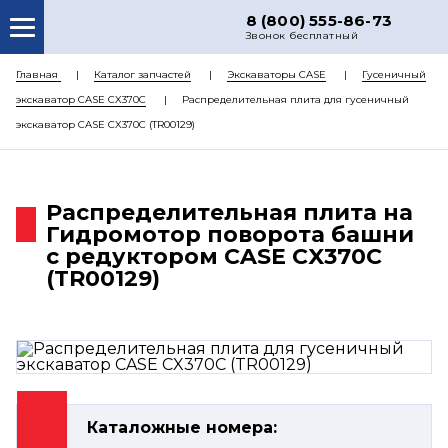
8 (800) 555-86-73
Звонок бесплатный
О НАС
Главная
Каталог запчастей
Экскаваторы CASE
Гусеничный
экскаватор CASE CX370C
Распределительная плита для гусеничный
КАТАЛОГ ЗАПЧАСТЕЙ
экскаватор CASE CX370C (TR00129)
РЕМОНТ
ДОСТАВКА
Распределительная плита на
ЦЕНЫ
Гидромотор поворота башни
с редуктором CASE CX370C
КОНТАКТЫ
(TR00129)
Каталожные номера: