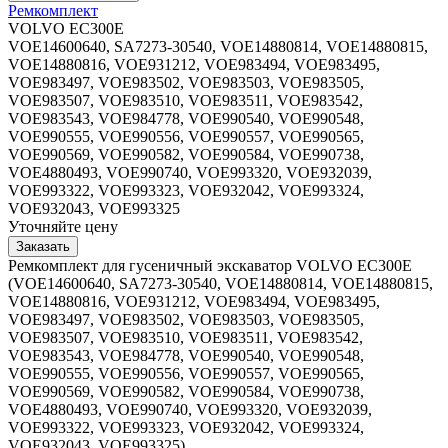
Ремкомплект
VOLVO EC300E
VOE14600640, SA7273-30540, VOE14880814, VOE14880815,
VOE14880816, VOE931212, VOE983494, VOE983495,
VOE983497, VOE983502, VOE983503, VOE983505,
VOE983507, VOE983510, VOE983511, VOE983542,
VOE983543, VOE984778, VOE990540, VOE990548,
VOE990555, VOE990556, VOE990557, VOE990565,
VOE990569, VOE990582, VOE990584, VOE990738,
VOE4880493, VOE990740, VOE993320, VOE932039,
VOE993322, VOE993323, VOE932042, VOE993324,
VOE932043, VOE993325
Уточняйте цену
Ремкомплект для гусеничный экскаватор VOLVO EC300E
(VOE14600640, SA7273-30540, VOE14880814, VOE14880815,
VOE14880816, VOE931212, VOE983494, VOE983495,
VOE983497, VOE983502, VOE983503, VOE983505,
VOE983507, VOE983510, VOE983511, VOE983542,
VOE983543, VOE984778, VOE990540, VOE990548,
VOE990555, VOE990556, VOE990557, VOE990565,
VOE990569, VOE990582, VOE990584, VOE990738,
VOE4880493, VOE990740, VOE993320, VOE932039,
VOE993322, VOE993323, VOE932042, VOE993324,
VOE932043, VOE993325)