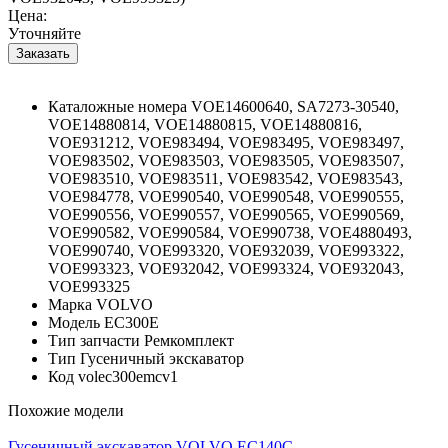
Цена:
Уточняйте
Каталожные номера
VOE14600640, SA7273-30540,
VOE14880814, VOE14880815, VOE14880816,
VOE931212, VOE983494, VOE983495, VOE983497,
VOE983502, VOE983503, VOE983505, VOE983507,
VOE983510, VOE983511, VOE983542, VOE983543,
VOE984778, VOE990540, VOE990548, VOE990555,
VOE990556, VOE990557, VOE990565, VOE990569,
VOE990582, VOE990584, VOE990738, VOE4880493,
VOE990740, VOE993320, VOE932039, VOE993322,
VOE993323, VOE932042, VOE993324, VOE932043,
VOE993325
Марка
VOLVO
Модель
EC300E
Тип запчасти
Ремкомплект
Тип
Гусеничный экскаватор
Код
volec300emcv1
Похожие модели
Гусеничный экскаватор VOLVO EC140C