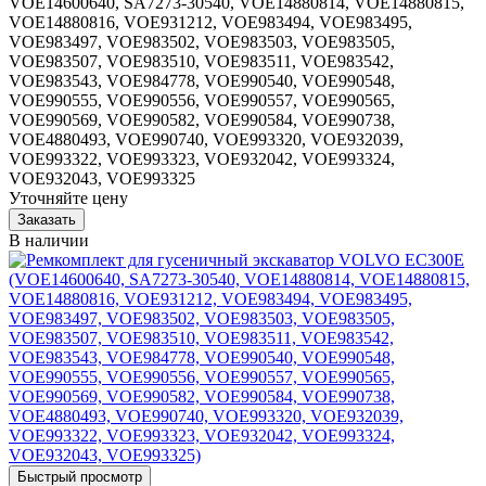
VOE14600640, SA7273-30540, VOE14880814, VOE14880815,
VOE14880816, VOE931212, VOE983494, VOE983495,
VOE983497, VOE983502, VOE983503, VOE983505,
VOE983507, VOE983510, VOE983511, VOE983542,
VOE983543, VOE984778, VOE990540, VOE990548,
VOE990555, VOE990556, VOE990557, VOE990565,
VOE990569, VOE990582, VOE990584, VOE990738,
VOE4880493, VOE990740, VOE993320, VOE932039,
VOE993322, VOE993323, VOE932042, VOE993324,
VOE932043, VOE993325
Уточняйте цену
В наличии