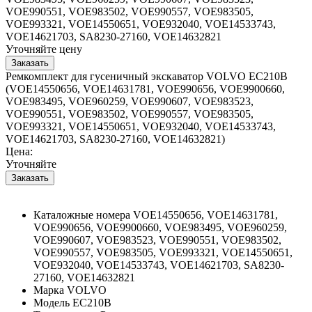
VOE990551, VOE983502, VOE990557, VOE983505,
VOE993321, VOE14550651, VOE932040, VOE14533743,
VOE14621703, SA8230-27160, VOE14632821
Уточняйте цену
Ремкомплект для гусеничный экскаватор VOLVO EC210B
(VOE14550656, VOE14631781, VOE990656, VOE9900660,
VOE983495, VOE960259, VOE990607, VOE983523,
VOE990551, VOE983502, VOE990557, VOE983505,
VOE993321, VOE14550651, VOE932040, VOE14533743,
VOE14621703, SA8230-27160, VOE14632821)
Цена:
Уточняйте
Каталожные номера
VOE14550656, VOE14631781,
VOE990656, VOE9900660, VOE983495, VOE960259,
VOE990607, VOE983523, VOE990551, VOE983502,
VOE990557, VOE983505, VOE993321, VOE14550651,
VOE932040, VOE14533743, VOE14621703, SA8230-
27160, VOE14632821
Марка
VOLVO
Модель
EC210B