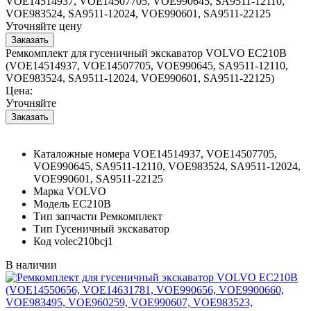
VOE14514937, VOE14507705, VOE990645, SA9511-12110,
VOE983524, SA9511-12024, VOE990601, SA9511-22125
Уточняйте цену
Ремкомплект для гусеничный экскаватор VOLVO EC210B
(VOE14514937, VOE14507705, VOE990645, SA9511-12110,
VOE983524, SA9511-12024, VOE990601, SA9511-22125)
Цена:
Уточняйте
Каталожные номера
VOE14514937, VOE14507705,
VOE990645, SA9511-12110, VOE983524, SA9511-12024,
VOE990601, SA9511-22125
Марка
VOLVO
Модель
EC210B
Тип запчасти
Ремкомплект
Тип
Гусеничный экскаватор
Код
volec210bcj1
В наличии