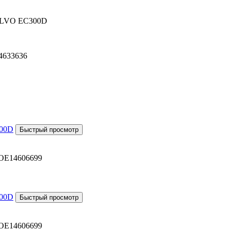
VOLVO EC300D
4633636
OE14606699
OE14606699