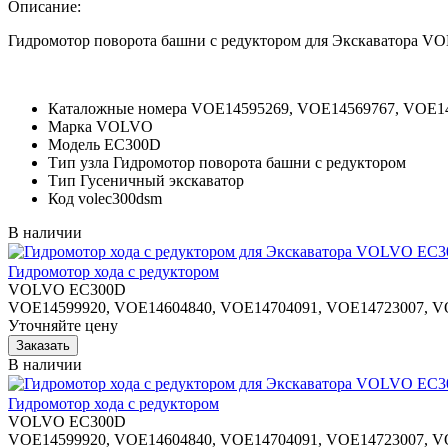
Описание:
Гидромотор поворота башни с редуктором для Экскаватора 
Каталожные номера
VOE14595269, VOE14569767, VOE1
Марка
VOLVO
Модель
EC300D
Тип узла
Гидромотор поворота башни с редуктором
Тип
Гусеничный экскаватор
Код
volec300dsm
В наличии
Гидромотор хода с редуктором
VOLVO EC300D
VOE14599920, VOE14604840, VOE14704091, VOE14723007, V
Уточняйте цену
В наличии
Гидромотор хода с редуктором
VOLVO EC300D
VOE14599920, VOE14604840, VOE14704091, VOE14723007, V