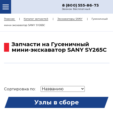
8 (800) 555-86-73
Звонок бесплатный
О НАС
Главная
Каталог запчастей
Экскаваторы SANY
Гусеничный
мини-экскаватор SANY SY265C
КАТАЛОГ ЗАПЧАСТЕЙ
РЕМОНТ
Запчасти на Гусеничный
ДОСТАВКА
мини-экскаватор SANY SY265C
ЦЕНЫ
КОНТАКТЫ
Сортировка по:
Узлы в сборе