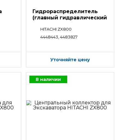
а
Гидрораспределитель
(главный гидравлический
распределитель)
HITACHI ZX800
9
4448443, 4483827
Уточняйте цену
В наличии