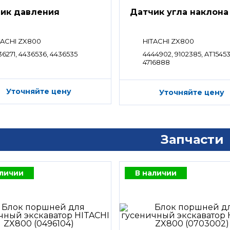
ик давления
Датчик угла наклона
TACHI ZX800
HITACHI ZX800
36271, 4436536, 4436535
4444902, 9102385, AT15453
4716888
Уточняйте цену
Уточняйте цену
Запчасти
аличии
В наличии