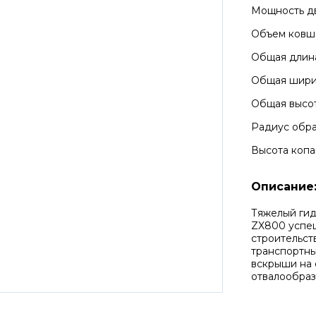
Мощность д
Объем ковш
Общая длин
Общая шир
Общая высо
Радиус обра
Высота копа
Описание
Тяжелый гид
ZX800 успеш
строительств
транспортны
вскрыши на 
отвалообраз