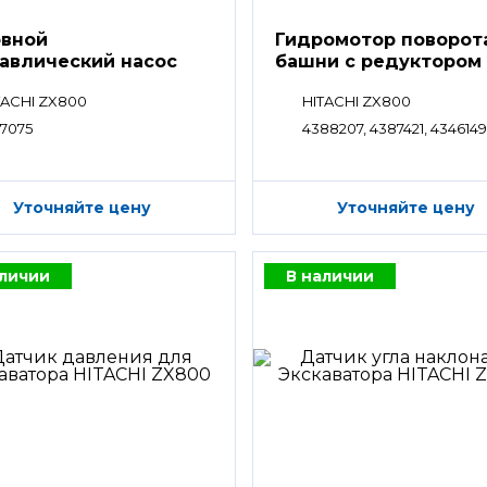
вной
Гидромотор поворот
авлический насос
башни с редуктором
80SH
TACHI ZX800
HITACHI ZX800
97075
4388207, 4387421, 434614
Уточняйте цену
Уточняйте цену
аличии
В наличии