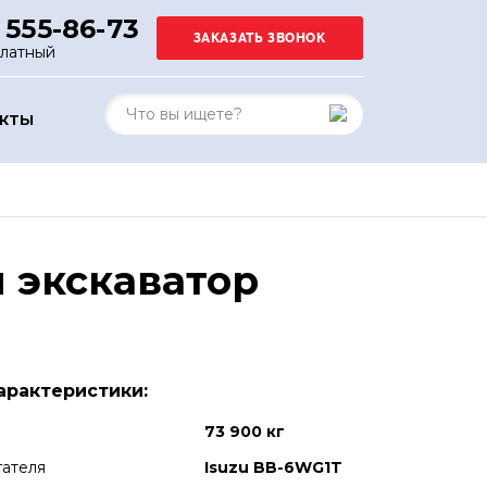
 555-86-73
платный
АКТЫ
 экскаватор
арактеристики:
73 900 кг
гателя
Isuzu BB-6WG1T