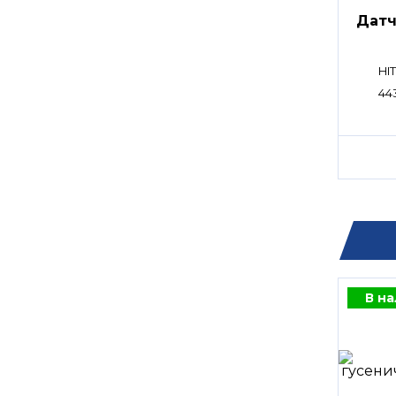
Датч
HI
44
В н