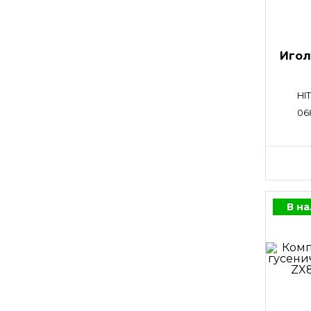
Игол
HI
06
В н