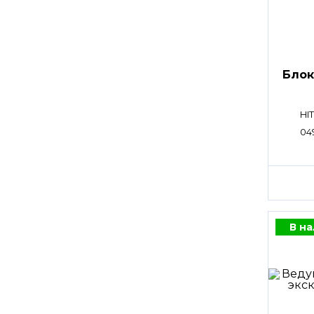
Блок
HI
04
В н