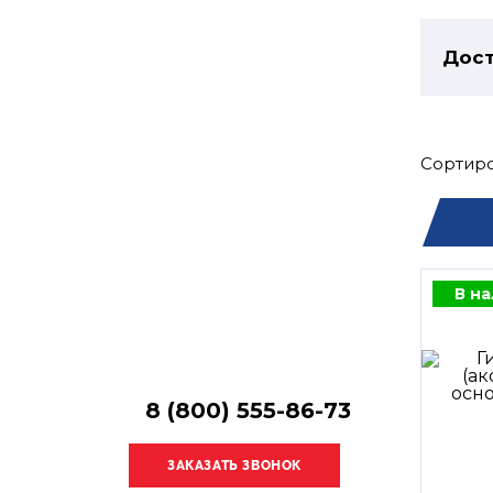
Остались
вопросы?
Дост
Получите консультацию
специалиста!
Сортиро
В н
8 (800) 555-86-73