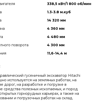
вигателя
338,5 кВт/1 800 об/мин
а
1.3-3.8 м.куб
а
14 320 мм
ина
4 360 мм
та
4 480 мм
тного поворота
4 300 мм
ния
11,6-14,4 м
:
равлический гусеничный экскаватор Hitachi
но используется на земляных работах, на
е дорог, на разработке и погрузке в
е средства полезных ископаемых, и пород
открытых горнорудных карьерах, а также на
овании и погрузочных работах на склад.