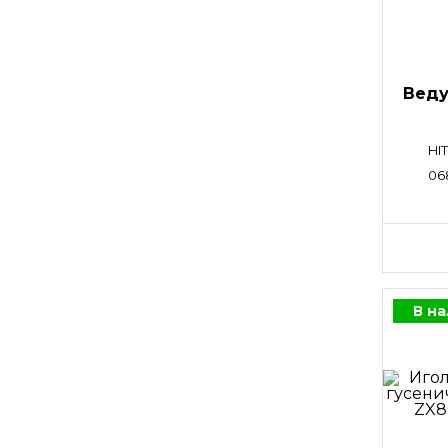
Веду
HI
06
В н