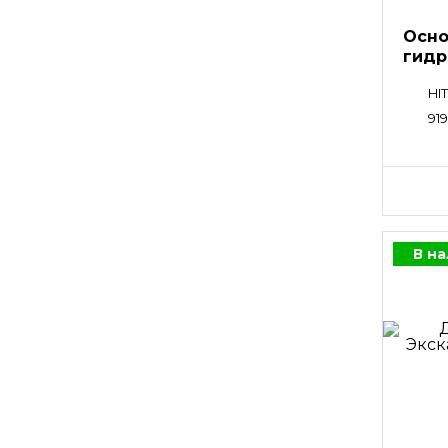
Осно
гидр
K3V2
HI
91
В н