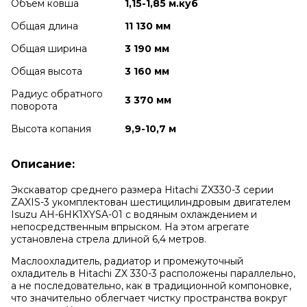
Объем ковша
1,15-1,85 м.куб
Общая длина
11 130 мм
Общая ширина
3 190 мм
Общая высота
3 160 мм
Радиус обратного
3 370 мм
поворота
Высота копания
9,9-10,7 м
Описание:
Экскаватор среднего размера Hitachi ZX330-3 серии
ZAXIS-3 укомплектован шестицилиндровым двигателем
Isuzu AH-6HK1XYSA-01 с водяным охлаждением и
непосредственным впрыском. На этом агрегате
установлена стрела длиной 6,4 метров.
Маслоохладитель, радиатор и промежуточный
охладитель в Hitachi ZX 330-3 расположены параллельно,
а не последовательно, как в традиционной компоновке,
что значительно облегчает чистку пространства вокруг