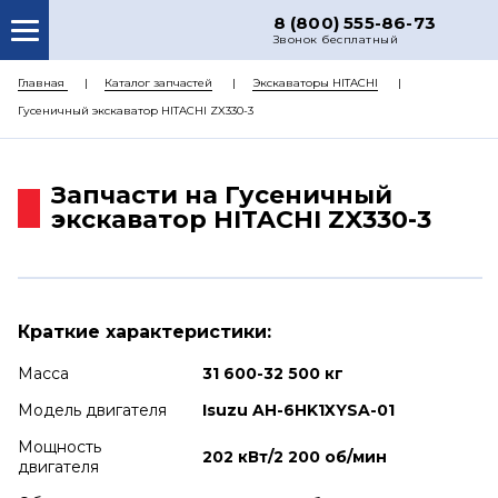
8 (800) 555-86-73
Звонок бесплатный
О НАС
Главная
Каталог запчастей
Экскаваторы HITACHI
Гусеничный экскаватор HITACHI ZX330-3
КАТАЛОГ ЗАПЧАСТЕЙ
РЕМОНТ
Запчасти на Гусеничный
ДОСТАВКА
экскаватор HITACHI ZX330-3
ЦЕНЫ
КОНТАКТЫ
Краткие характеристики:
Масса
31 600-32 500 кг
Модель двигателя
Isuzu AH-6HK1XYSA-01
Мощность
202 кВт/2 200 об/мин
двигателя