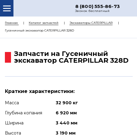
8 (800) 555-86-73
Звонок бесплатный
О НАС
Главная
Каталог запчастей
Экскаваторы CATERPILLAR
Гусеничный экскаватор CATERPILLAR 328D
КАТАЛОГ ЗАПЧАСТЕЙ
РЕМОНТ
Запчасти на Гусеничный
ДОСТАВКА
экскаватор CATERPILLAR 328D
ЦЕНЫ
КОНТАКТЫ
Краткие характеристики:
Масса
32 900 кг
Глубина копания
6 920 мм
Ширина
3 440 мм
Высота
3 190 мм