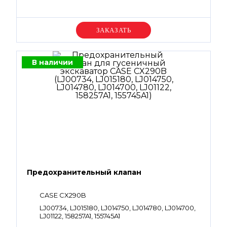
Уточняйте цену
В наличии
Предохранительный клапан
CASE CX290B
LJ00734, LJ015180, LJ014750, LJ014780, LJ014700,
LJ01122, 158257A1, 155745A1