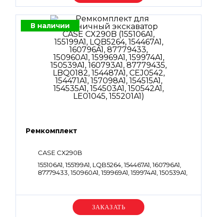
В наличии
Ремкомплект
CASE CX290B
155106A1, 155199A1, LQB5264, 154467A1, 160796A1,
87779433, 150960A1, 159969A1, 159974A1, 150539A1,
160793A1, 87779435, LBQ0182, 154487A1, CEJ0542,
154471A1, 157098A1, 154515A1, 154535A1, 154503A1,
150542A1, LE01045, 155201A1
Уточняйте цену