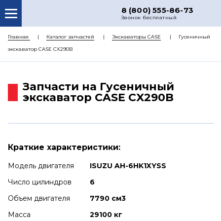
8 (800) 555-86-73
Звонок бесплатный
О НАС
Главная
Каталог запчастей
Экскаваторы CASE
Гусеничный
экскаватор CASE CX290B
КАТАЛОГ ЗАПЧАСТЕЙ
РЕМОНТ
Запчасти на Гусеничный
ДОСТАВКА
экскаватор CASE CX290B
ЦЕНЫ
КОНТАКТЫ
Краткие характеристики:
Модель двигателя
ISUZU AH-6HK1XYSS
Число цилиндров
6
Объем двигателя
7790 см3
Масса
29100 кг