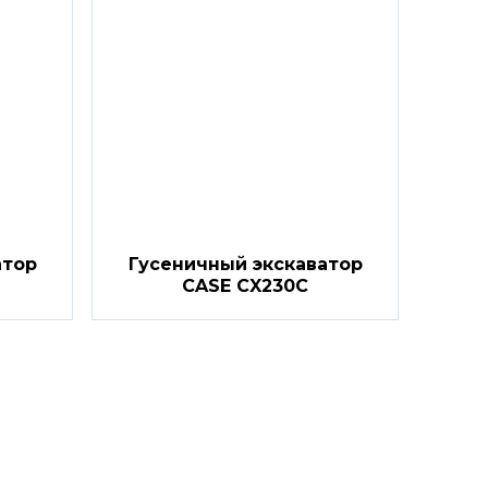
атор
Гусеничный экскаватор
CASE CX230C