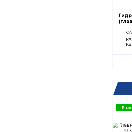
Гидр
(гла
расп
CA
KB
KB
В н