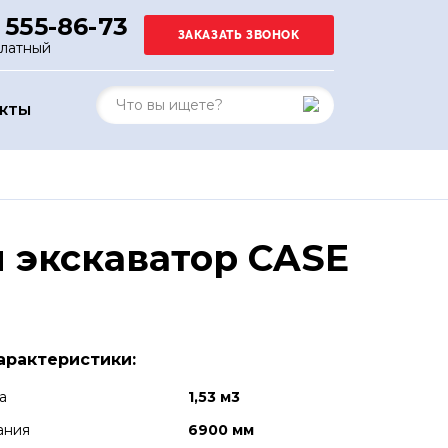
 555-86-73
платный
АКТЫ
 экскаватор CASE
арактеристики:
а
1,53 м3
ания
6900 мм