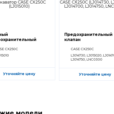
ный
Предохранительный
охранительный
клапан
ан
SE CX250C
CASE CX250C
015010
LJ014730, LJ015020, LJ0147
LJ014750, LNC0300
Уточняйте цену
Уточняйте цену
ожие модели