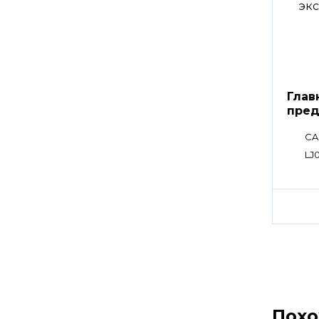
Глав
пред
клап
CA
LJ
Пох