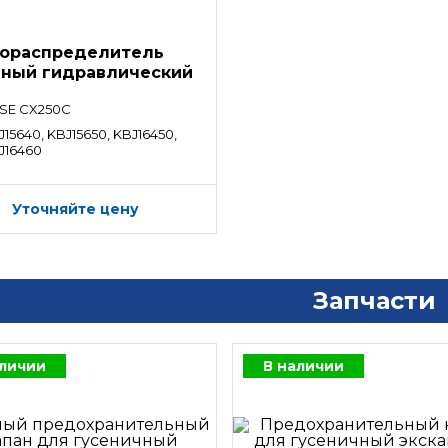
ораспределитель
вный гидравлический
ределитель)
SE CX250C
J15640, KBJ15650, KBJ16450,
J16460
Уточняйте цену
Запчасти
аличии
В наличии