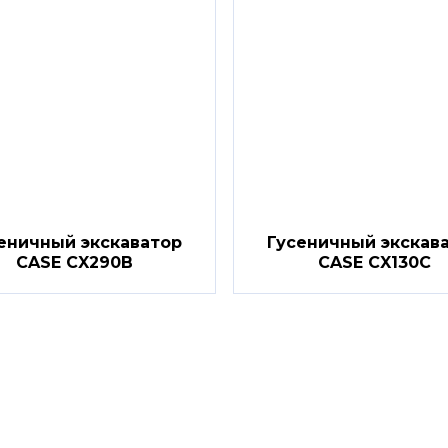
еничный экскаватор
Гусеничный экскав
CASE CX290B
CASE CX130C