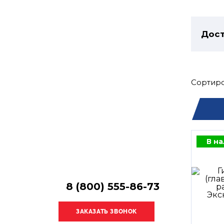
Остались
вопросы?
Получите консультацию
Дост
специалиста!
Сортиро
В н
8 (800) 555-86-73