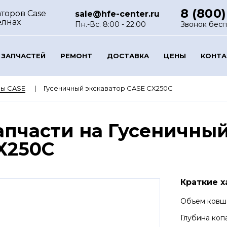
8 (800)
торов Case
sale@hfe-center.ru
елнах
Пн.-Вс. 8:00 - 22:00
Звонок бес
 ЗАПЧАСТЕЙ
РЕМОНТ
ДОСТАВКА
ЦЕНЫ
КОНТ
ры CASE
Гусеничный экскаватор CASE CX250C
апчасти на Гусеничный
X250C
Краткие х
Объем ковш
Глубина коп