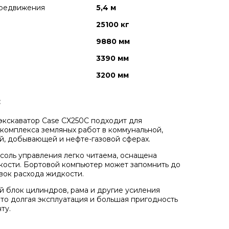
ередвижения
5,4 м
25100 кг
9880 мм
3390 мм
3200 мм
:
экскаватор Case CX250C подходит для
комплекса земляных работ в коммунальной,
й, добывающей и нефте-газовой сферах.
соль управления легко читаема, оснащена
кости. Бортовой компьютер может запомнить
до
овок расхода жидкости.
 блок цилиндров, рама и другие усиления
 это долгая эксплуатация и большая пригодность
ту.