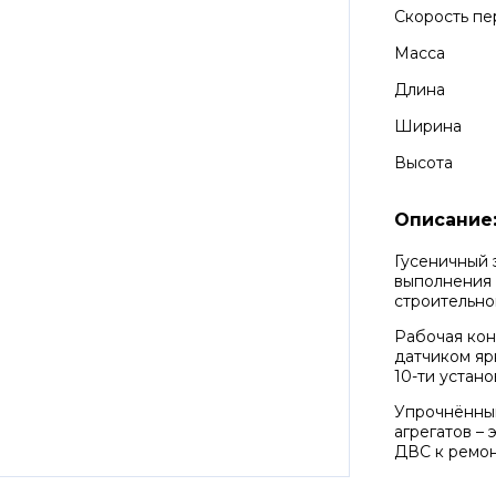
Скорость п
Масса
Длина
Ширина
Высота
Описание
Гусеничный 
выполнения 
строительно
Рабочая кон
датчиком яр
10-ти устан
Упрочнённый
агрегатов –
ДВС к ремон