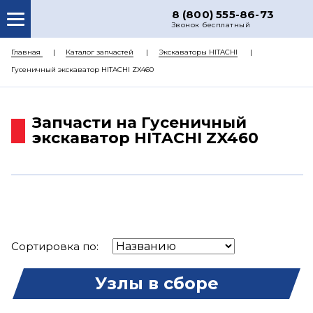
8 (800) 555-86-73
Звонок бесплатный
О НАС
Главная
Каталог запчастей
Экскаваторы HITACHI
Гусеничный экскаватор HITACHI ZX460
КАТАЛОГ ЗАПЧАСТЕЙ
РЕМОНТ
Запчасти на Гусеничный
ДОСТАВКА
экскаватор HITACHI ZX460
ЦЕНЫ
КОНТАКТЫ
Сортировка по:
Узлы в сборе